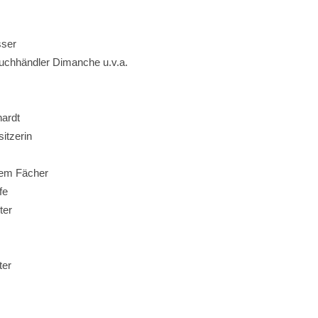
sser
uchhändler Dimanche u.v.a.
hardt
itzerin
em Fächer
fe
ter
ter