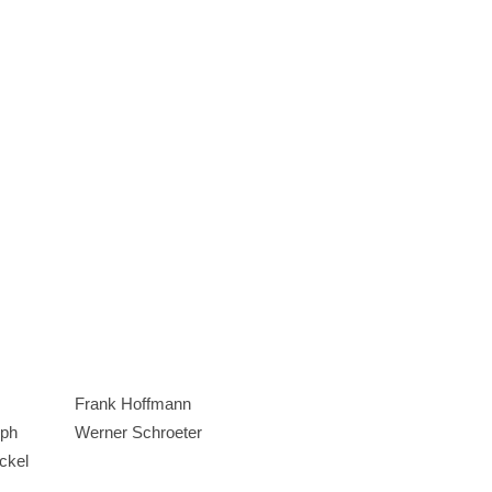
Frank Hoffmann
lph
Werner Schroeter
eckel