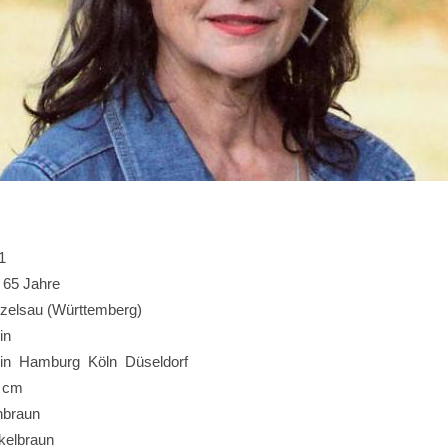
1
- 65 Jahre
zelsau (Württemberg)
in
lin Hamburg Köln Düseldorf
 cm
nbraun
kelbraun