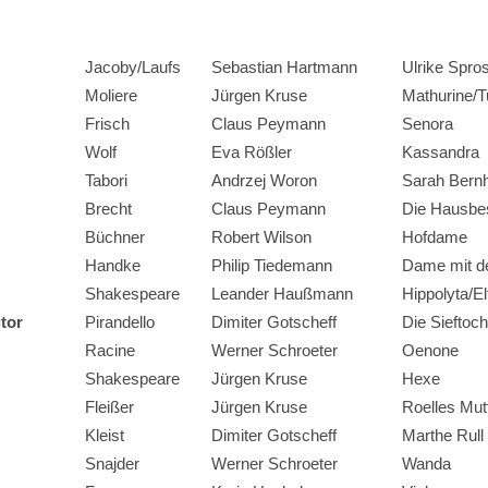
Jacoby/Laufs
Sebastian Hartmann
Ulrike Spro
Moliere
Jürgen Kruse
Mathurine/T
Frisch
Claus Peymann
Senora
Wolf
Eva Rößler
Kassandra
Tabori
Andrzej Woron
Sarah Bern
Brecht
Claus Peymann
Die Hausbes
Büchner
Robert Wilson
Hofdame
Handke
Philip Tiedemann
Dame mit d
Shakespeare
Leander Haußmann
Hippolyta/El
tor
Pirandello
Dimiter Gotscheff
Die Sieftoch
Racine
Werner Schroeter
Oenone
Shakespeare
Jürgen Kruse
Hexe
Fleißer
Jürgen Kruse
Roelles Mut
Kleist
Dimiter Gotscheff
Marthe Rull
Snajder
Werner Schroeter
Wanda