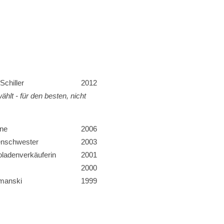
Schiller
2012
hlt - für den besten, nicht
ne
2006
enschwester
2003
ladenverkäuferin
2001
2000
manski
1999