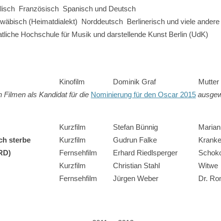
lisch Französisch Spanisch und Deutsch
wäbisch (Heimatdialekt) Norddeutsch Berlinerisch und viele andere
atliche Hochschule für Musik und darstellende Kunst Berlin (UdK)
Kinofilm
Dominik Graf
Mutter 
 Filmen als Kandidat für die
Nominierung für den Oscar 2015
ausgewä
Kurzfilm
Stefan Bünnig
Marian
ch sterbe
Kurzfilm
Gudrun Falke
Krank
RD)
Fernsehfilm
Erhard Riedlsperger
Schoko
Kurzfilm
Christian Stahl
Witwe
Fernsehfilm
Jürgen Weber
Dr. Ro